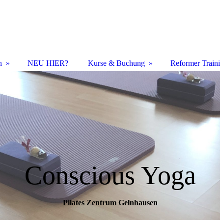
n
NEU HIER?
Kurse & Buchung
Reformer Train
Conscious Yoga
Pilates Zentrum Gelnhausen